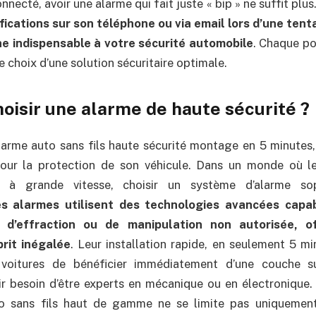
ecté, avoir une alarme qui fait juste « bip » ne suffit plus
fications sur son téléphone ou via email lors d’une tent
e indispensable à votre sécurité automobile
. Chaque poi
le choix d’une solution sécuritaire optimale.
oisir une alarme de haute sécurité ?
arme auto sans fils haute sécurité montage en 5 minutes,
pour la protection de son véhicule. Dans un monde où l
t à grande vitesse, choisir un système d’alarme sop
s alarmes utilisent des technologies avancées capa
 d’effraction ou de manipulation non autorisée, o
prit inégalée
. Leur installation rapide, en seulement 5 m
e voitures de bénéficier immédiatement d’une couche s
ir besoin d’être experts en mécanique ou en électronique.
o sans fils haut de gamme ne se limite pas uniquemen