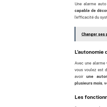
Une alarme auto 
capable de décou
l’efficacité du sy
Changer ses 
L’autonomie d
Avec une alarme v
vous voulez est 
avoir
une auton
plusieurs mois
,
v
Les fonctionn