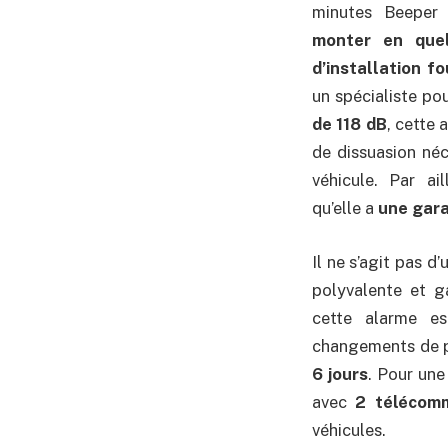
minutes Beepe
monter en que
d’installation fo
un spécialiste pou
de 118 dB
, cette 
de dissuasion né
véhicule. Par ai
qu’elle a
une gara
Il ne s’agit pas d
polyvalente et g
cette alarme es
changements de pr
6 jours
. Pour une
avec
2 télécom
véhicules.