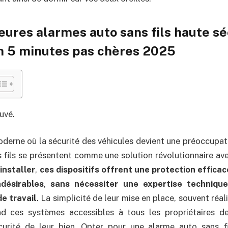
eures alarmes auto sans fils haute sé
 5 minutes pas chères 2025
uvé.
erne où la sécurité des véhicules devient une préoccupati
 fils se présentent comme une solution révolutionnaire av
 installer
,
ces dispositifs offrent une protection efficac
ndésirables
,
sans nécessiter une expertise techniqu
e travail
. La simplicité de leur mise en place, souvent réa
nd ces systèmes accessibles à tous les propriétaires de
écurité de leur bien. Opter pour une alarme auto sans fi