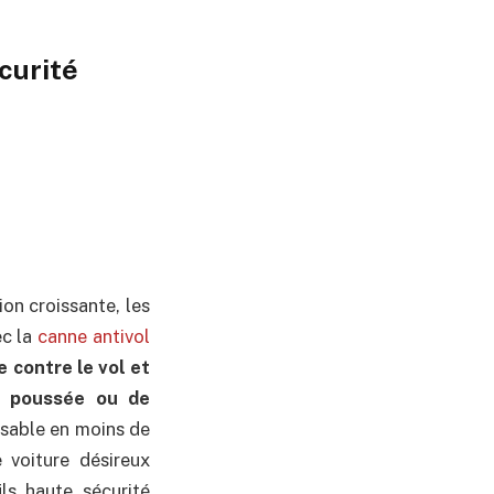
curité
on croissante, les
ec la
canne antivol
e contre le vol et
e poussée ou de
lisable en moins de
 voiture désireux
ls haute sécurité