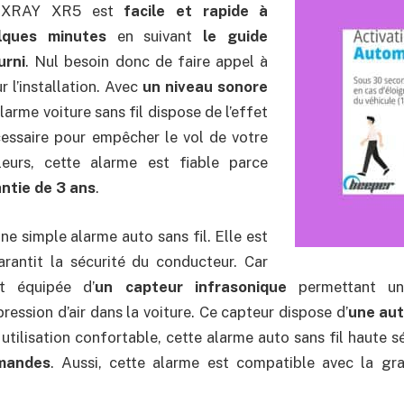
r XRAY XR5 est
facile et rapide à
lques minutes
en suivant
le guide
urni
. Nul besoin donc de faire appel à
r l’installation. Avec
un niveau sonore
alarme voiture sans fil dispose de l’effet
cessaire pour empêcher le vol de votre
lleurs, cette alarme est fiable parce
ntie de 3 ans
.
’une simple alarme auto sans fil. Elle est
arantit la sécurité du conducteur. Car
t équipée d’
un capteur infrasonique
permettant un
ession d’air dans la voiture. Ce capteur dispose d’
une aut
 utilisation confortable, cette alarme auto sans fil haute s
mandes
. Aussi, cette alarme est compatible avec la gr