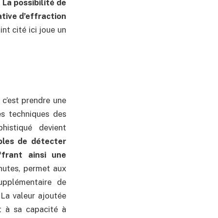
.
La possibilité de
ative d’effraction
nt cité ici joue un
 c’est prendre une
es techniques des
histiqué devient
bles de détecter
ffrant ainsi une
inutes, permet aux
upplémentaire de
 La valeur ajoutée
t à sa capacité à