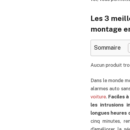
Les 3 meill
montage en
Sommaire
Aucun produit tro
Dans le monde mod
alarmes auto sans
voiture
.
Faciles à
les intrusions i
longues heures d
cinq minutes, re
d’améliorer la s