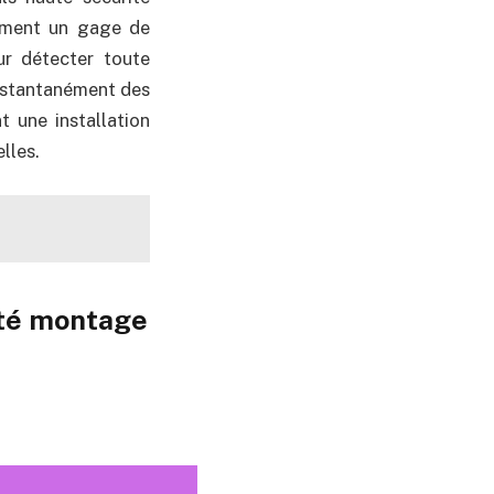
lement un gage de
ur détecter toute
instantanément des
t une installation
lles.
rité montage