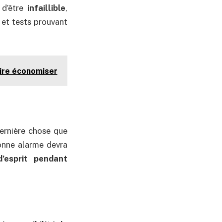
 d’être
infaillible
,
s et tests prouvant
ire économiser
dernière chose que
onne alarme devra
d’esprit pendant