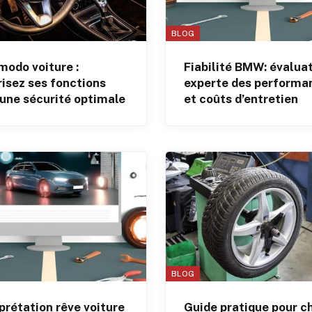
BLOG
odo voiture :
Fiabilité BMW: évalua
isez ses fonctions
experte des performa
 une sécurité optimale
et coûts d’entretien
BLOG
prétation rêve voiture
Guide pratique pour ch