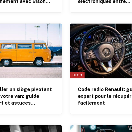
inement avec Bison
électroniques entre
voitures électriques e
smartphones
BLOG
ller un siège pivotant
Code radio Renault: g
votre van: guide
expert pour le récupér
rt et astuces
facilement
iques