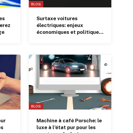
BLOG
es
Surtaxe voitures
serez
électriques: enjeux
ge
économiques et politiques
UE-Chine
BLOG
our
Machine à café Porsche: le
es
luxe à l’état pur pour les