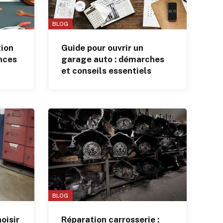
BLOG
tion
Guide pour ouvrir un
nces
garage auto : démarches
et conseils essentiels
BLOG
oisir
Réparation carrosserie :