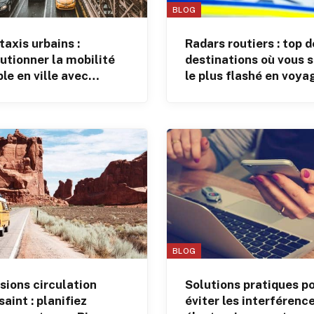
BLOG
axis urbains :
Radars routiers : top d
utionner la mobilité
destinations où vous 
le en ville avec
le plus flashé en voya
mo
BLOG
sions circulation
Solutions pratiques p
aint : planifiez
éviter les interférenc