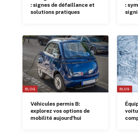
: signes de défaillance et
: sy
solutions pratiques
signi
BLOG
BLOG
Véhicules permis B:
Équi
explorez vos options de
voitu
mobilité aujourd’hui
comp
hiver
chaî