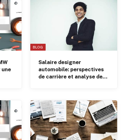
BLOG
BMW
Salaire designer
 une
automobile: perspectives
de carrière et analyse des
revenus