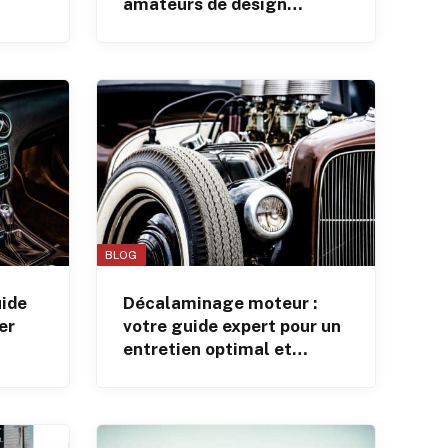
amateurs de design
t
innovant
BLOG
uide
Décalaminage moteur :
er
votre guide expert pour un
entretien optimal et
durable