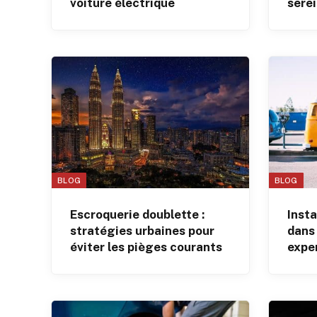
voiture électrique
sere
Futé
BLOG
BLOG
Escroquerie doublette :
Insta
stratégies urbaines pour
dans 
éviter les pièges courants
expe
prat