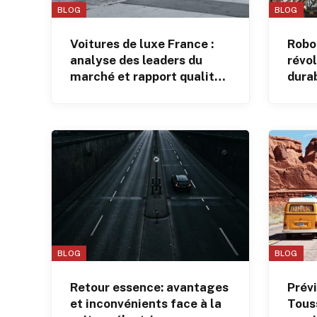
BLOG
BLOG
Voitures de luxe France :
Robot
analyse des leaders du
révol
marché et rapport qualité-
durab
prix
Way
BLOG
BLOG
Retour essence: avantages
Prévi
et inconvénients face à la
Touss