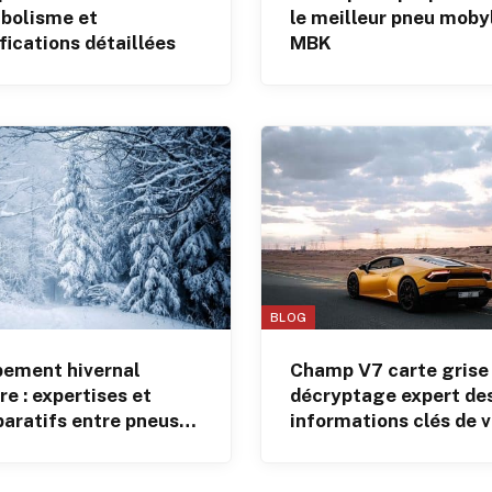
mbolisme et
le meilleur pneu moby
fications détaillées
MBK
BLOG
pement hivernal
Champ V7 carte grise 
re : expertises et
décryptage expert de
aratifs entre pneus
informations clés de 
, chaussettes et
véhicule
nes