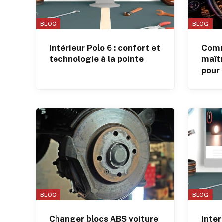
BLOG
BLOG
Intérieur Polo 6 : confort et
Comm
technologie à la pointe
maîtr
pour
BLOG
BLOG
Changer blocs ABS voiture
Inter