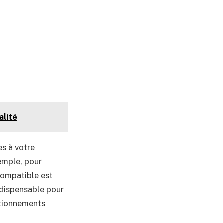
alité
es à votre
emple, pour
compatible est
ndispensable pour
ctionnements