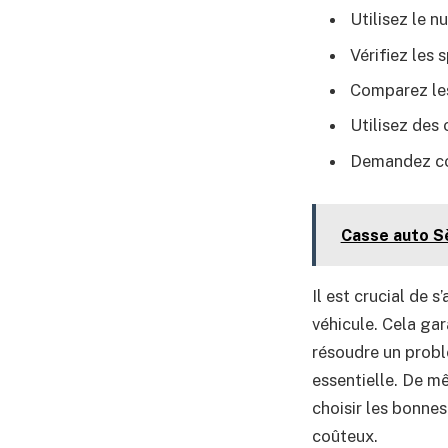
Utilisez le n
Vérifiez les 
Comparez les
Utilisez des 
Demandez con
Casse auto S
Il est crucial de 
véhicule. Cela ga
résoudre un prob
essentielle. De mê
choisir les bonne
coûteux.