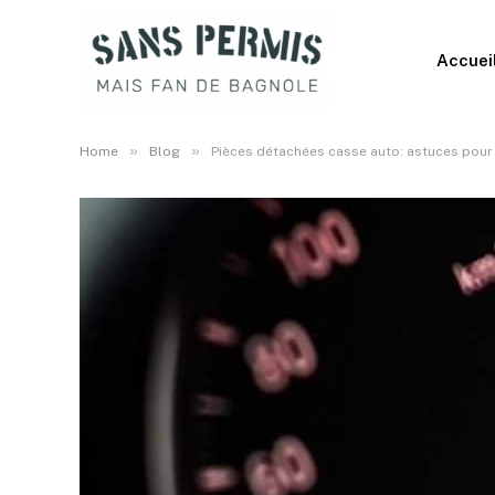
Accuei
»
»
Home
Blog
Pièces détachées casse auto: astuces pour