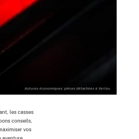
Astuces économiques: pièces détachées à Vertou
ant, les casses
bons conseils,
maximiser vos
e aventure