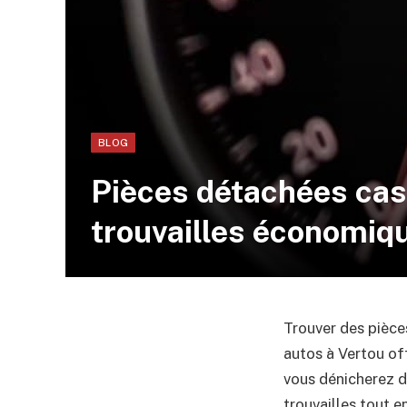
BLOG
Pièces détachées cas
trouvailles économiq
Trouver des pièce
autos à Vertou of
vous dénicherez d
trouvailles tout e