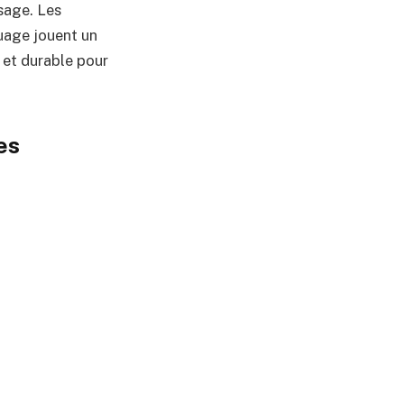
sage. Les
uage jouent un
 et durable pour
es