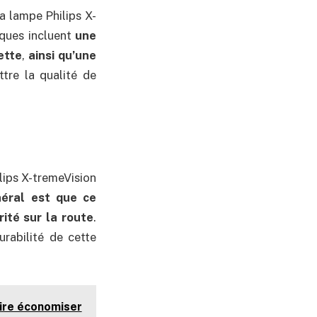
a lampe Philips X-
iques incluent
une
ette
,
ainsi qu’une
tre la qualité de
lips X-tremeVision
éral est que ce
rité sur la route
.
rabilité de cette
ire économiser